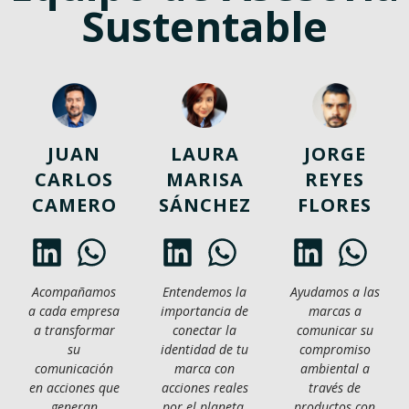
Sustentable
JUAN
LAURA
JORGE
CARLOS
MARISA
REYES
CAMERO
SÁNCHEZ
FLORES
Acompañamos
Entendemos la
Ayudamos a las
a cada empresa
importancia de
marcas a
a transformar
conectar la
comunicar su
su
identidad de tu
compromiso
comunicación
marca con
ambiental a
en acciones que
acciones reales
través de
generan
por el planeta.
productos con