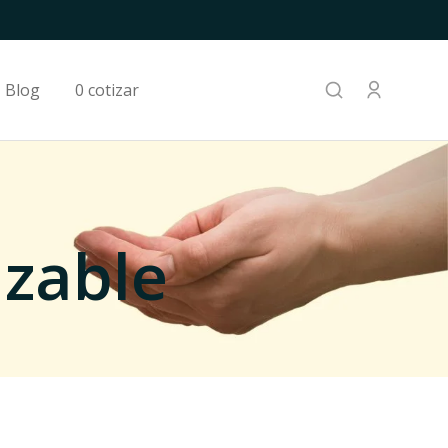
Blog
0 cotizar
azable