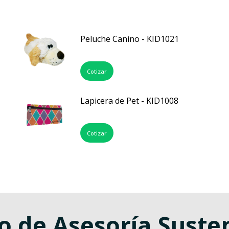
Peluche Canino - KID1021
Cotizar
Lapicera de Pet - KID1008
Cotizar
o de Asesoría Suste