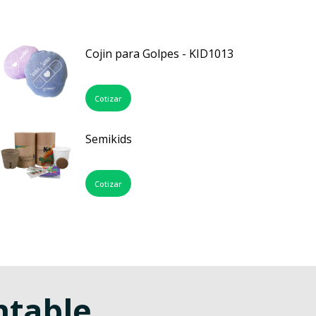
Cojin para Golpes - KID1013
Cotizar
Semikids
Cotizar
ntable