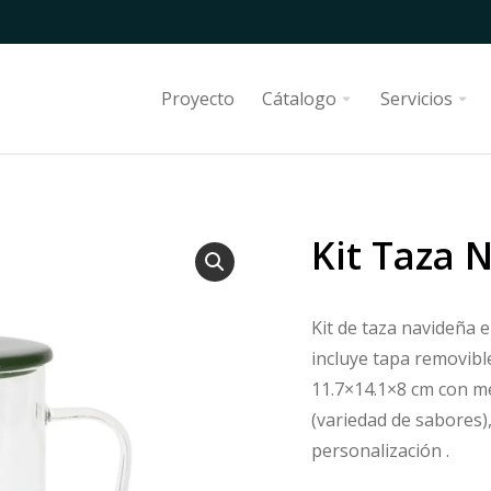
Proyecto
Cátalogo
Servicios
Kit Taza 
Kit de taza navideña e
incluye tapa removibl
11.7×14.1×8 cm con m
(variedad de sabores)
personalización .