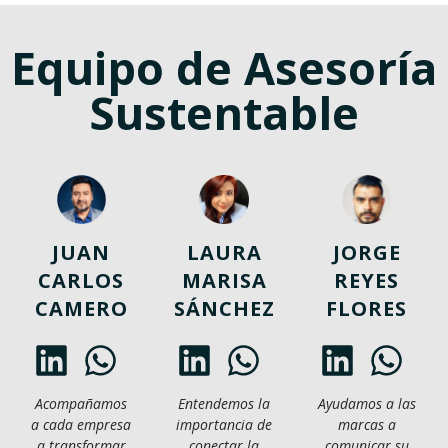
Equipo de Asesoría
Sustentable
JUAN
LAURA
JORGE
CARLOS
MARISA
REYES
CAMERO
SÁNCHEZ
FLORES
Acompañamos
Entendemos la
Ayudamos a las
a cada empresa
importancia de
marcas a
a transformar
conectar la
comunicar su