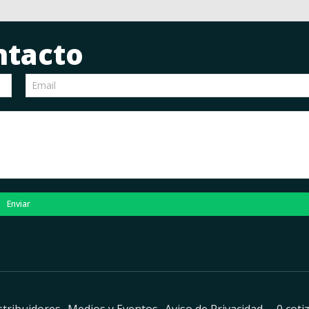
ntacto
Enviar
stribuidores
Medios y Eventos
Aviso de Privacidad
0 coti