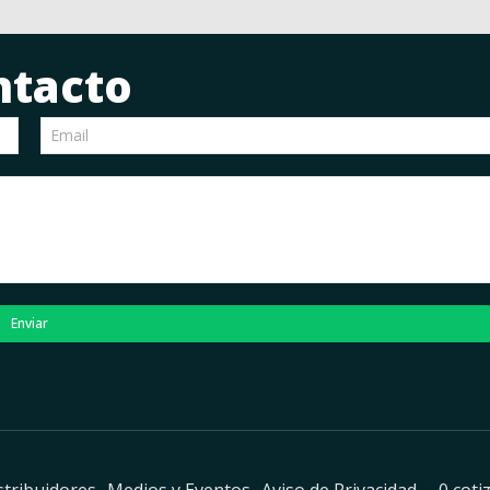
ntacto
Enviar
stribuidores
Medios y Eventos
Aviso de Privacidad
0 coti