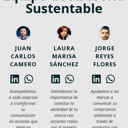
Sustentable
JUAN
LAURA
JORGE
CARLOS
MARISA
REYES
CAMERO
SÁNCHEZ
FLORES
Acompañamos
Entendemos la
Ayudamos a las
a cada empresa
importancia de
marcas a
a transformar
conectar la
comunicar su
su
identidad de tu
compromiso
comunicación
marca con
ambiental a
en acciones que
acciones reales
través de
generan
por el planeta.
productos con