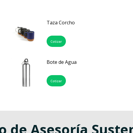
Taza Corcho
Cotizar
Bote de Agua
Cotizar
o de Asesoría Suste