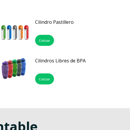
Cilindro Pastillero
Cotizar
Cilindros Libres de BPA
Cotizar
ntable