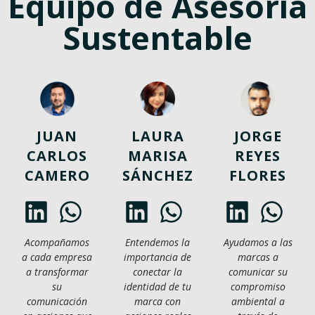
Equipo de Asesoría
Sustentable
JUAN
LAURA
JORGE
CARLOS
MARISA
REYES
CAMERO
SÁNCHEZ
FLORES
Acompañamos
Entendemos la
Ayudamos a las
a cada empresa
importancia de
marcas a
a transformar
conectar la
comunicar su
su
identidad de tu
compromiso
comunicación
marca con
ambiental a