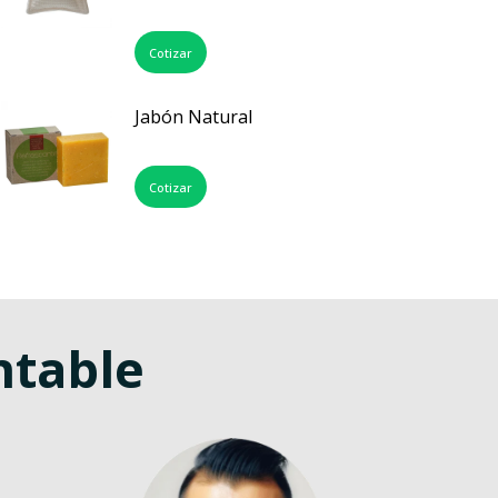
Cotizar
Jabón Natural
Cotizar
ntable